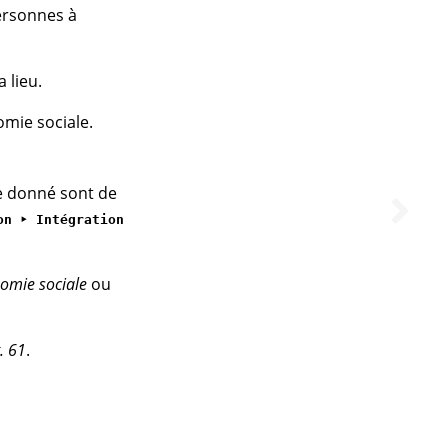
personnes à
 lieu.
omie sociale.
te donné sont de
on ‣ Intégration
omie sociale
ou
. 61
.