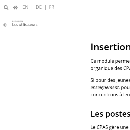
EN
|
DE
|
FR
précédent
Les utilisateurs
Insertio
Ce module permet d
organique des CP
Si pour des jeune
enseignement
, pou
concentrons à leu
Les postes
Le CPAS gère une 