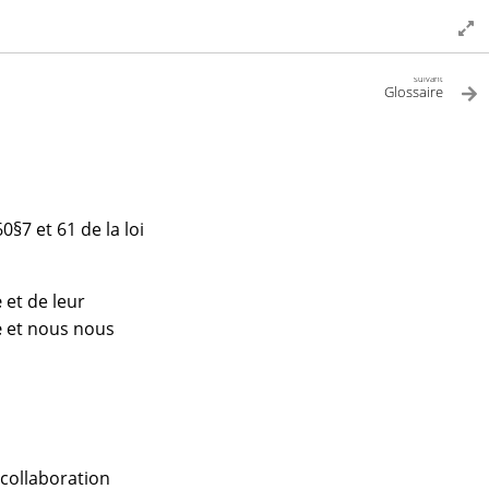
suivant
Glossaire
§7 et 61 de la loi
e
et de leur
e
et nous nous
 collaboration