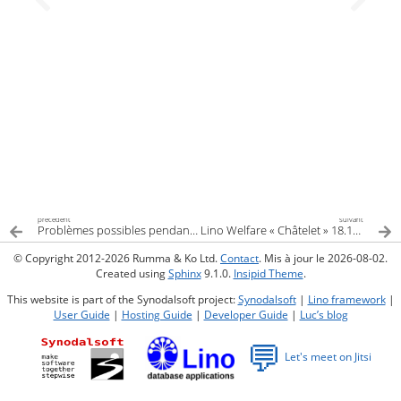
précédent
suivant
Problèmes possibles pendant la lecture d’une carte d’identité
Lino Welfare « Châtelet » 18.12.0 (2018-12-15)
© Copyright 2012-2026 Rumma & Ko Ltd.
Contact
. Mis à jour le 2026-08-02.
Created using
Sphinx
9.1.0.
Insipid Theme
.
This website is part of the Synodalsoft project:
Synodalsoft
|
Lino framework
|
User Guide
|
Hosting Guide
|
Developer Guide
|
Luc’s blog
💬
Let's meet on Jitsi